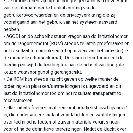
• De betrokkenen zijn op de hoogte gebracht van deze vorm
van geautomatiseerde besluitvorming via de
gebruikersvoorwaarden en de privacyverklaring die zij
voorafgaand aan het gebruik van het systeem aanvaard
hebben.
• AGODI en de schoolbesturen vragen aan de initiatiefnemer
om de rangordemotor (ROM) steeds te laten proefdraaien en
het resultaat te controleren tot op niveau van het individu (i.e.
de menselijke tussenkomst). De rangordemotor ordent de
leerling en wijst de leerling toe aan de school van hoogste
keuze waarvoor gunstig gerangschikt.
• De ROM kan steeds inzicht geven op welke manier de
ordening van plaatsen/aanmeldingen is uitgevoerd en dit
laat de initiatiefnemer toe om het resultaat transparant te
reconstrueren.
• Elke initiatiefnemer richt een ‘ombudsdienst inschrijvingen’
in, die onder andere instaat voor klachten en vaststellingen
over technische fouten of zuiver materiële vergissingen
voor of na de definitieve toewijzingen. Nadat de klacht over